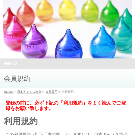
MENU
会員規約
HOME
»
日本キャメス協会
»
会員専用
»
会員規約
登録の前に、必ず下記の「利用規約」をよく読んでご登
録をお願い致します。
利用規約
この利用規約（以下「本規約」とします）は、日本キャメス協会